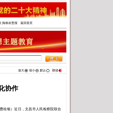
报
|‌
海南农垦报
返回首页
放大
缩小
默认
朗读
化协作
曹桂银）近日，文昌市人民检察院联合