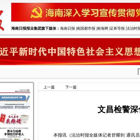
海南日报报业集团旗下媒体：
海南日报
|‌
南国都市报
|‌
南海网
|‌
证券导报
|‌
法治时
上一篇
下一篇
文昌检警深
本报讯（法治时报全媒体记者舒耀剑 通讯员