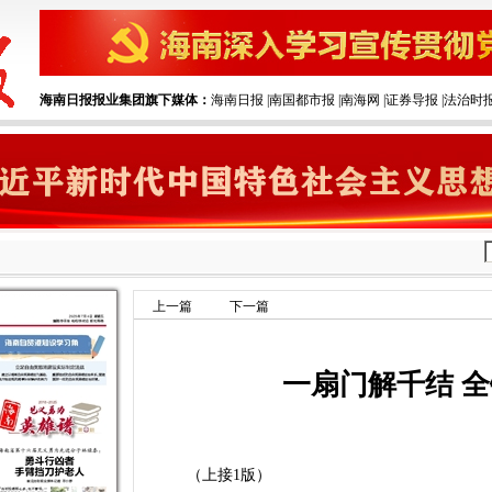
海南日报报业集团旗下媒体：
海南日报
|‌
南国都市报
|‌
南海网
|‌
证券导报
|‌
法治时
上一篇
下一篇
一扇门解千结 
（上接1版）