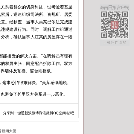
关系着群众的切身利益，也考验着基层
线索后，迅速组织司法所、资规所、居委
处置。经核查，当事人吴某已依法完成建
无违规建设行为。同时，调解工作组通过
对分析，确认当事人江某的房屋存在一段
能接受的解决方案。”在调解员有理有
体的权属主张，同意配合拆除工作。双方
越界墙体及顶楼、窗台雨挡板。
这事恐怕很难解决。”吴某感慨地说。
也避免了邻里双方关系进一步恶化。
问题效果不佳，镇综治中心建立起常态化
分享到
一键通
新浪微博
腾讯微博
QQ空间
i贴吧
，确保在面对矛盾时能迅速响应、协同处
责人表示。
心“中心吹哨、部门报到”的机制，类