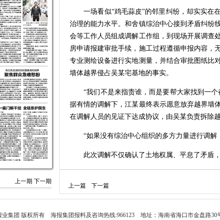
一场看似“鸡毛蒜皮”的邻里纠纷，却实实在在
治理的能力水平。和舍镇综治中心接到矛盾纠纷
会等工作人员组成调解工作组，到现场开展调查
房申请报建审批手续，施工过程遵循申报内容，
专业测绘设备进行实地测量，并结合审批图纸比
墙体越界侵占吴某宅基地的事实。
“我们不是来指责谁，而是要帮大家找到一个都
据有情的调解下，江某最终表示愿意放弃越界墙
在调解人员的见证下达成协议，由吴某负责拆除
“如果没有综治中心组织的多方力量进行调解，
此次调解不仅确认了土地权属、平息了矛盾，
“以前信访等单一部门‘各自为战’，处理复杂
上一期
下一期
上一篇
下一篇
部门协作机制，明确各部门在纠纷调解中的职责
理，‘一盘棋’解决问题。”和舍镇综治中心相关负
和舍镇的做法仅仅是一个缩影。正是凭借综治中