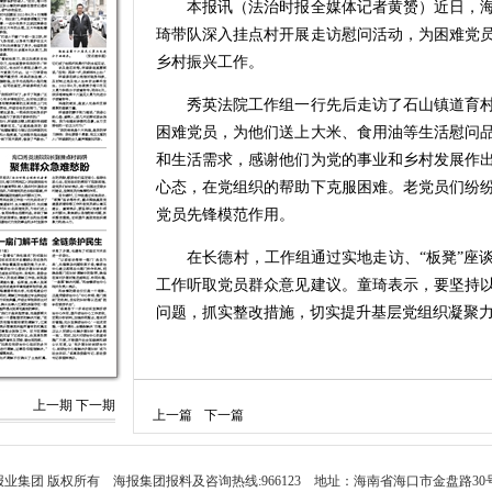
本报讯（法治时报全媒体记者黄赟）近日，海
琦带队深入挂点村开展走访慰问活动，为困难党
乡村振兴工作。
秀英法院工作组一行先后走访了石山镇道育村、
困难党员，为他们送上大米、食用油等生活慰问
和生活需求，感谢他们为党的事业和乡村发展作
心态，在党组织的帮助下克服困难。老党员们纷
党员先锋模范作用。
在长德村，工作组通过实地走访、“板凳”座谈
工作听取党员群众意见建议。童琦表示，要坚持
问题，抓实整改措施，切实提升基层党组织凝聚
上一期
下一期
上一篇
下一篇