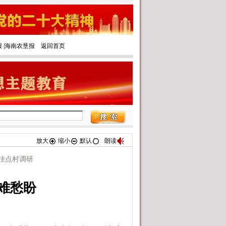
报
|‌
海南农垦报
返回首页
放大
缩小
默认
朗读
挂点村调研
难愁盼