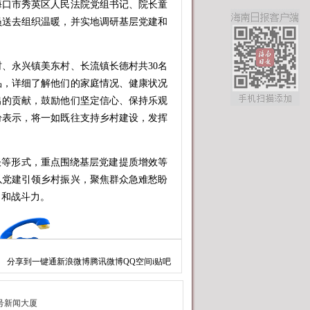
口市秀英区人民法院党组书记、院长童
员送去组织温暖，并实地调研基层党建和
永兴镇美东村、长流镇长德村共30名
品，详细了解他们的家庭情况、健康状况
出的贡献，鼓励他们坚定信心、保持乐观
纷表示，将一如既往支持乡村建设，发挥
等形式，重点围绕基层党建提质增效等
以党建引领乡村振兴，聚焦群众急难愁盼
力和战斗力。
分享到
一键通
新浪微博
腾讯微博
QQ空间
i贴吧