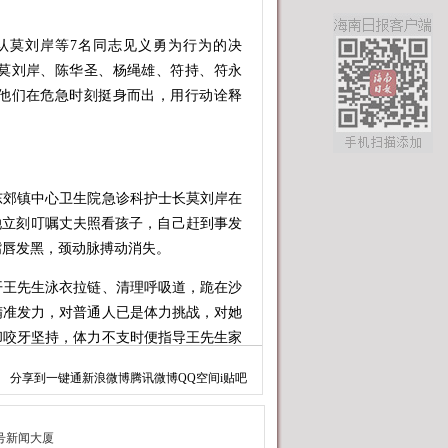
莫刘岸等7名同志见义勇为行为的决
莫刘岸、陈华圣、杨绳雄、符持、符永
他们在危急时刻挺身而出，用行动诠释
东郊镇中心卫生院急诊科护士长莫刘岸在
她立刻叮嘱丈夫照看孩子，自己赶到事发
嘴唇发黑，颈动脉搏动消失。
王先生泳衣拉链、清理呼吸道，跪在沙
精准发力，对普通人已是体力挑战，对她
却咬牙坚持，体力不支时便指导王先生家
分享到
一键通
新浪微博
腾讯微博
QQ空间
i贴吧
搏动恢复、自主呼吸平稳，莫刘岸等到