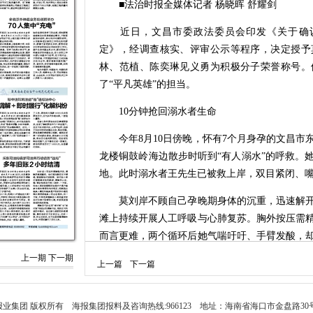
■法治时报全媒体记者 杨晓晖 舒耀剑
近日，文昌市委政法委员会印发《关于确认
定》，经调查核实、评审公示等程序，决定授予
林、范植、陈奕琳见义勇为积极分子荣誉称号。
了“平凡英雄”的担当。
10分钟抢回溺水者生命
今年8月10日傍晚，怀有7个月身孕的文昌市
龙楼铜鼓岭海边散步时听到“有人溺水”的呼救。
地。此时溺水者王先生已被救上岸，双目紧闭、
莫刘岸不顾自己孕晚期身体的沉重，迅速解开
滩上持续开展人工呼吸与心肺复苏。胸外按压需
而言更难，两个循环后她气喘吁吁、手臂发酸，
属接力按压，自己则紧盯生命迹象。
上一期
下一期
上一篇
下一篇
10分钟后，王先生成功吐出海水异物，颈动脉
120救护车交接后才默默离开。