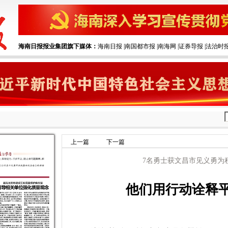
海南日报报业集团旗下媒体：
海南日报
|‌
南国都市报
|‌
南海网
|‌
证券导报
|‌
法治时
上一篇
下一篇
7名勇士获文昌市见义勇为
他们用行动诠释