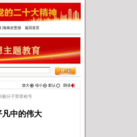
报
|‌
海南农垦报
返回首页
放大
缩小
默认
朗读
积极分子荣誉称号
平凡中的伟大