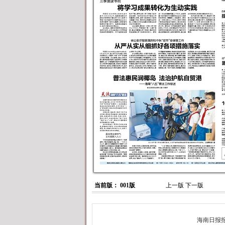
当前版： 001版
上一版
下一版