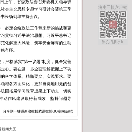
日上午，省委政法委召开委机关领导班
色社会主义思想专题学习研讨会暨第三季
秘书长杨剑华主持会议。
，必定会给政法工作带来新的挑战和更
学习贯彻习近平法治思想、习近平总书记
防范化解重大风险、筑牢安全屏障的生动
平稳有序。
严格落实“第一议题”制度，健全完善
实走心。要在进一步全面理解把握上下功
想的科学体系、精髓要义、实践要求。要
各领域各方面深化，更加自觉地用党的创
步巩固拓展学习教育成果上下功夫，切实
推动作风建设取得新成效，坚持问题导
。
分享到
一键通
新浪微博
腾讯微博
QQ空间
i贴吧
时代中国特色社会主义思想的主题，采
研讨交流等方式，认真阅读了《习近平谈