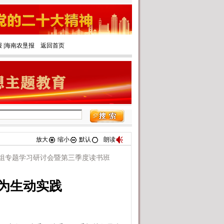
报
|‌
海南农垦报
返回首页
放大
缩小
默认
朗读
组专题学习研讨会暨第三季度读书班
为生动实践