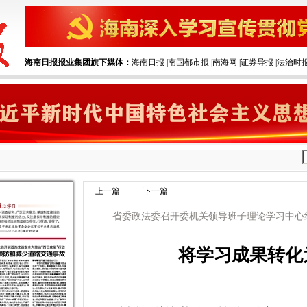
海南日报报业集团旗下媒体：
海南日报
|‌
南国都市报
|‌
南海网
|‌
证券导报
|‌
法治时
上一篇
下一篇
省委政法委召开委机关领导班子理论学习中心
将学习成果转化