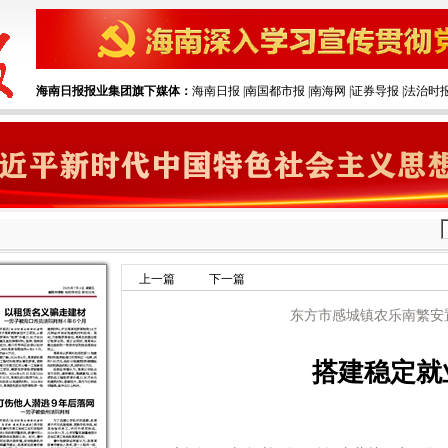
海南日报报业集团旗下媒体：
海南日报
|‌
南国都市报
|‌
南海网
|‌
证券导报
|‌
法治时
上一篇
下一篇
东方市感城镇农乐南繁安
搭建稳定就