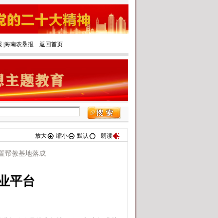
报
|‌
海南农垦报
返回首页
放大
缩小
默认
朗读
置帮教基地落成
业平台